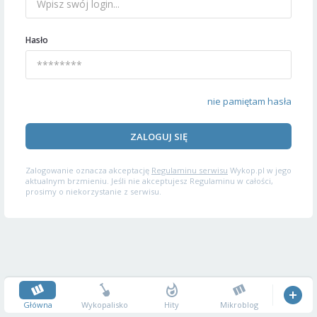
Hasło
nie pamiętam hasła
ZALOGUJ SIĘ
Zalogowanie oznacza akceptację
Regulaminu serwisu
Wykop.pl w jego
aktualnym brzmieniu. Jeśli nie akceptujesz Regulaminu w całości,
prosimy o niekorzystanie z serwisu.
Główna
Wykopalisko
Hity
Mikroblog