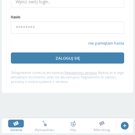
Hasło
nie pamiętam hasła
ZALOGUJ SIĘ
Zalogowanie oznacza akceptację
Regulaminu serwisu
Wykop.pl w jego
aktualnym brzmieniu. Jeśli nie akceptujesz Regulaminu w całości,
prosimy o niekorzystanie z serwisu.
Główna
Wykopalisko
Hity
Mikroblog