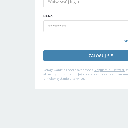
Hasło
ni
ZALOGUJ SIĘ
Zalogowanie oznacza akceptację
Regulaminu serwisu
W
aktualnym brzmieniu. Jeśli nie akceptujesz Regulaminu
o niekorzystanie z serwisu.