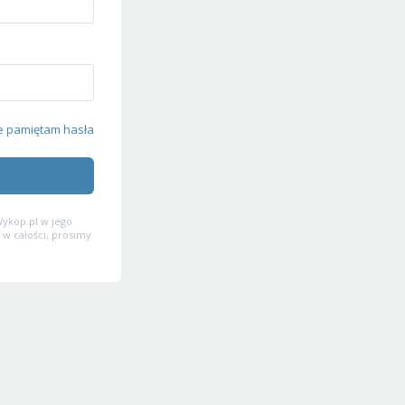
e pamiętam hasła
ykop.pl w jego
 w całości, prosimy