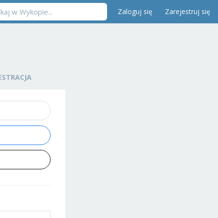
Zaloguj się
Zarejestruj się
ESTRACJA