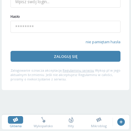
Hasło
nie pamiętam hasła
ZALOGUJ SIĘ
Zalogowanie oznacza akceptację
Regulaminu serwisu
Wykop.pl w jego
aktualnym brzmieniu. Jeśli nie akceptujesz Regulaminu w całości,
prosimy o niekorzystanie z serwisu.
Główna
Wykopalisko
Hity
Mikroblog