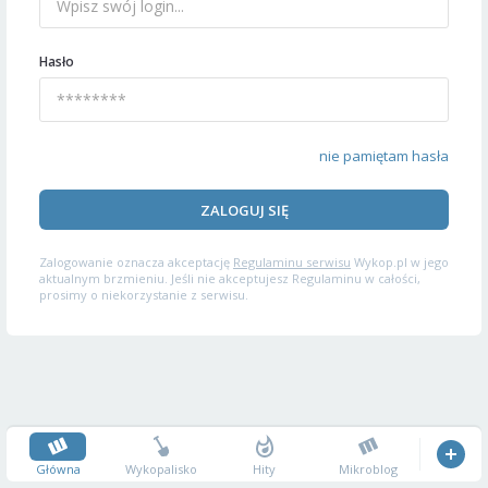
Hasło
nie pamiętam hasła
ZALOGUJ SIĘ
Zalogowanie oznacza akceptację
Regulaminu serwisu
Wykop.pl w jego
aktualnym brzmieniu. Jeśli nie akceptujesz Regulaminu w całości,
prosimy o niekorzystanie z serwisu.
Główna
Wykopalisko
Hity
Mikroblog