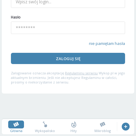
Hasło
nie pamiętam hasła
ZALOGUJ SIĘ
Zalogowanie oznacza akceptację
Regulaminu serwisu
Wykop.pl w jego
aktualnym brzmieniu. Jeśli nie akceptujesz Regulaminu w całości,
prosimy o niekorzystanie z serwisu.
Główna
Wykopalisko
Hity
Mikroblog