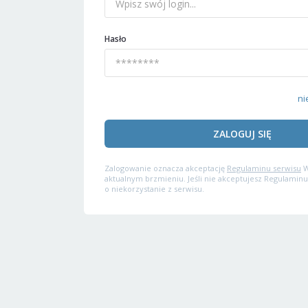
Hasło
ni
ZALOGUJ SIĘ
Zalogowanie oznacza akceptację
Regulaminu serwisu
W
aktualnym brzmieniu. Jeśli nie akceptujesz Regulaminu
o niekorzystanie z serwisu.