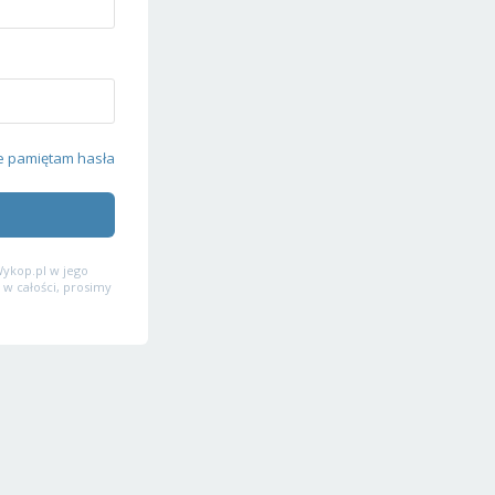
e pamiętam hasła
ykop.pl w jego
 w całości, prosimy