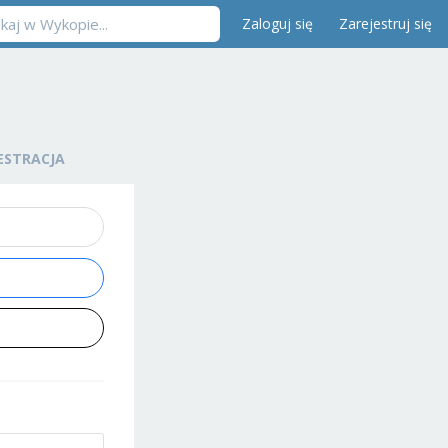
Zaloguj się
Zarejestruj się
ESTRACJA