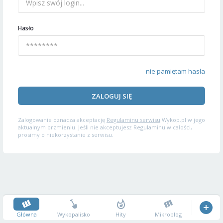
Hasło
nie pamiętam hasła
ZALOGUJ SIĘ
Zalogowanie oznacza akceptację
Regulaminu serwisu
Wykop.pl w jego
aktualnym brzmieniu. Jeśli nie akceptujesz Regulaminu w całości,
prosimy o niekorzystanie z serwisu.
Główna
Wykopalisko
Hity
Mikroblog