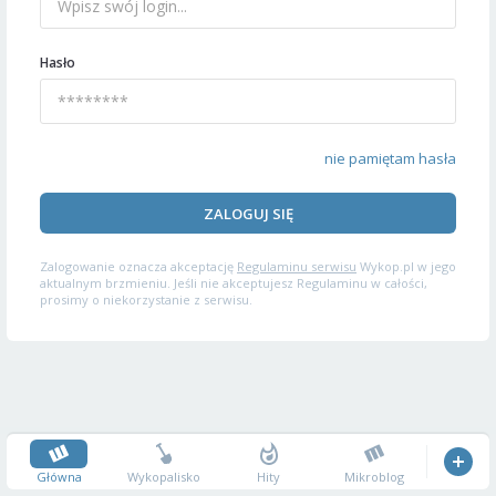
Hasło
nie pamiętam hasła
ZALOGUJ SIĘ
Zalogowanie oznacza akceptację
Regulaminu serwisu
Wykop.pl w jego
aktualnym brzmieniu. Jeśli nie akceptujesz Regulaminu w całości,
prosimy o niekorzystanie z serwisu.
Główna
Wykopalisko
Hity
Mikroblog