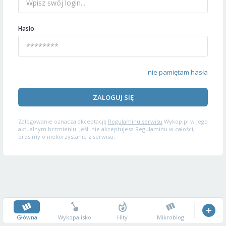
Hasło
nie pamiętam hasła
ZALOGUJ SIĘ
Zalogowanie oznacza akceptację
Regulaminu serwisu
Wykop.pl w jego
aktualnym brzmieniu. Jeśli nie akceptujesz Regulaminu w całości,
prosimy o niekorzystanie z serwisu.
Główna
Wykopalisko
Hity
Mikroblog