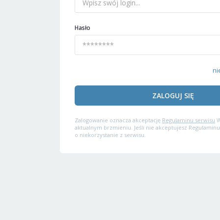
Hasło
ni
ZALOGUJ SIĘ
Zalogowanie oznacza akceptację
Regulaminu serwisu
W
aktualnym brzmieniu. Jeśli nie akceptujesz Regulaminu
o niekorzystanie z serwisu.