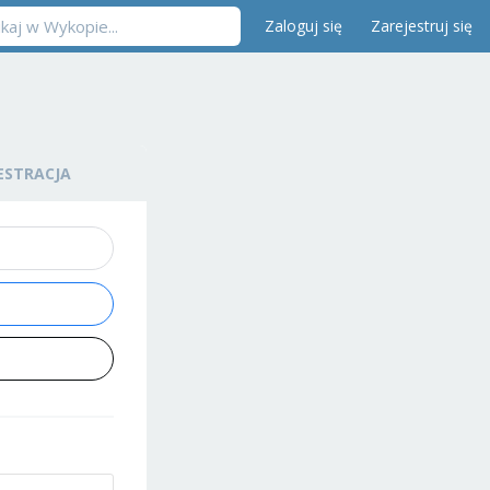
Zaloguj się
Zarejestruj się
ESTRACJA