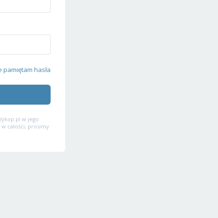
e pamiętam hasła
ykop.pl w jego
 w całości, prosimy