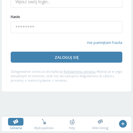
Hasło
nie pamiętam hasła
ZALOGUJ SIĘ
Zalogowanie oznacza akceptację
Regulaminu serwisu
Wykop.pl w jego
aktualnym brzmieniu. Jeśli nie akceptujesz Regulaminu w całości,
prosimy o niekorzystanie z serwisu.
Główna
Wykopalisko
Hity
Mikroblog