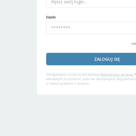
Hasło
ni
ZALOGUJ SIĘ
Zalogowanie oznacza akceptację
Regulaminu serwisu
W
aktualnym brzmieniu. Jeśli nie akceptujesz Regulaminu
o niekorzystanie z serwisu.