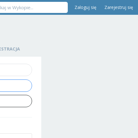
Zaloguj się
Zarejestruj się
ESTRACJA