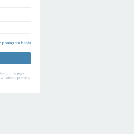
e pamiętam hasła
ykop.pl w jego
 w całości, prosimy