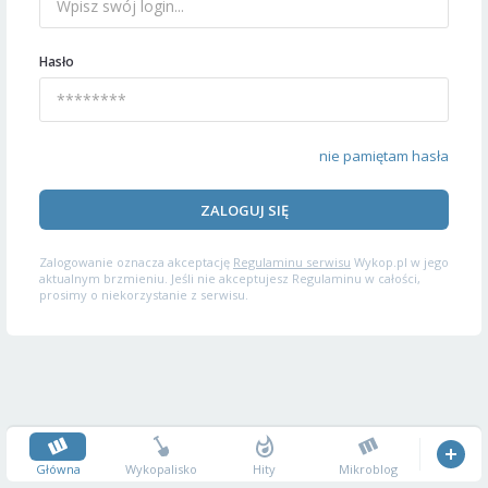
Hasło
nie pamiętam hasła
ZALOGUJ SIĘ
Zalogowanie oznacza akceptację
Regulaminu serwisu
Wykop.pl w jego
aktualnym brzmieniu. Jeśli nie akceptujesz Regulaminu w całości,
prosimy o niekorzystanie z serwisu.
Główna
Wykopalisko
Hity
Mikroblog