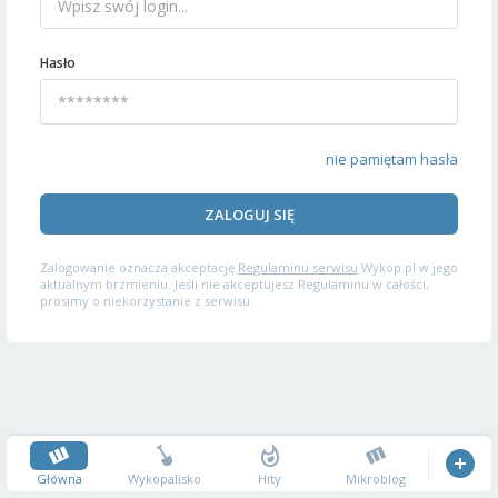
Hasło
nie pamiętam hasła
ZALOGUJ SIĘ
Zalogowanie oznacza akceptację
Regulaminu serwisu
Wykop.pl w jego
aktualnym brzmieniu. Jeśli nie akceptujesz Regulaminu w całości,
prosimy o niekorzystanie z serwisu.
Główna
Wykopalisko
Hity
Mikroblog