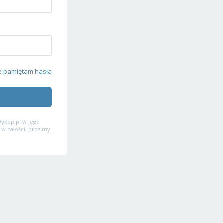
e pamiętam hasła
ykop.pl w jego
 w całości, prosimy