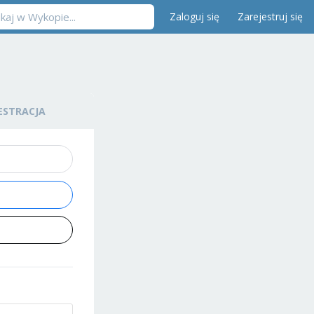
Zaloguj się
Zarejestruj się
ESTRACJA