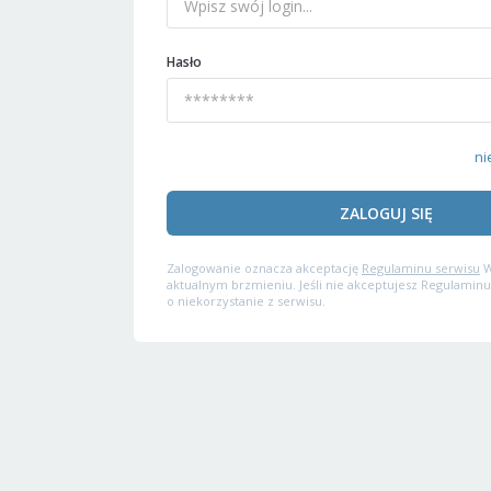
Hasło
ni
ZALOGUJ SIĘ
Zalogowanie oznacza akceptację
Regulaminu serwisu
W
aktualnym brzmieniu. Jeśli nie akceptujesz Regulaminu
o niekorzystanie z serwisu.