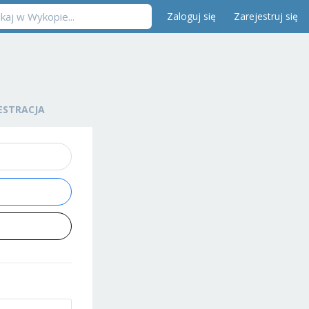
Zaloguj się
Zarejestruj się
ESTRACJA