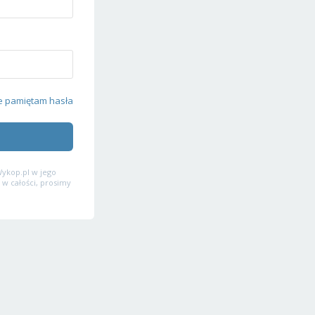
e pamiętam hasła
ykop.pl w jego
 w całości, prosimy