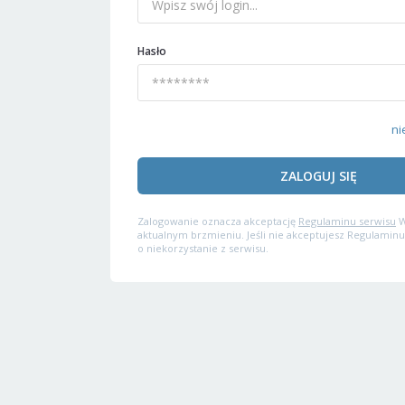
Hasło
ni
ZALOGUJ SIĘ
Zalogowanie oznacza akceptację
Regulaminu serwisu
W
aktualnym brzmieniu. Jeśli nie akceptujesz Regulaminu
o niekorzystanie z serwisu.