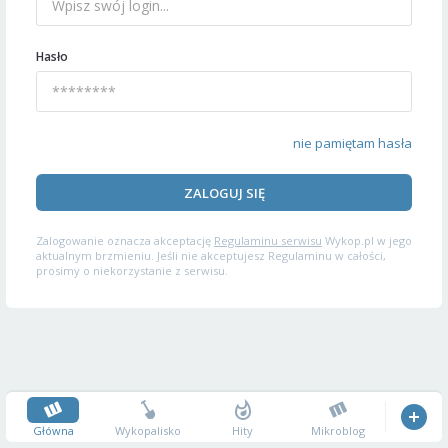
Hasło
nie pamiętam hasła
ZALOGUJ SIĘ
Zalogowanie oznacza akceptację
Regulaminu serwisu
Wykop.pl w jego
aktualnym brzmieniu. Jeśli nie akceptujesz Regulaminu w całości,
prosimy o niekorzystanie z serwisu.
Główna
Wykopalisko
Hity
Mikroblog