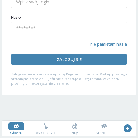
Hasło
nie pamiętam hasła
ZALOGUJ SIĘ
Zalogowanie oznacza akceptację
Regulaminu serwisu
Wykop.pl w jego
aktualnym brzmieniu. Jeśli nie akceptujesz Regulaminu w całości,
prosimy o niekorzystanie z serwisu.
Główna
Wykopalisko
Hity
Mikroblog