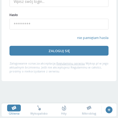
Hasło
nie pamiętam hasła
ZALOGUJ SIĘ
Zalogowanie oznacza akceptację
Regulaminu serwisu
Wykop.pl w jego
aktualnym brzmieniu. Jeśli nie akceptujesz Regulaminu w całości,
prosimy o niekorzystanie z serwisu.
Główna
Wykopalisko
Hity
Mikroblog