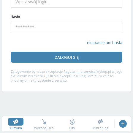
Hasło
nie pamiętam hasła
ZALOGUJ SIĘ
Zalogowanie oznacza akceptację
Regulaminu serwisu
Wykop.pl w jego
aktualnym brzmieniu. Jeśli nie akceptujesz Regulaminu w całości,
prosimy o niekorzystanie z serwisu.
Główna
Wykopalisko
Hity
Mikroblog