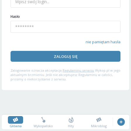
Hasło
nie pamiętam hasła
ZALOGUJ SIĘ
Zalogowanie oznacza akceptację
Regulaminu serwisu
Wykop.pl w jego
aktualnym brzmieniu. Jeśli nie akceptujesz Regulaminu w całości,
prosimy o niekorzystanie z serwisu.
Główna
Wykopalisko
Hity
Mikroblog