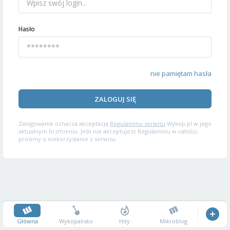
Hasło
nie pamiętam hasła
ZALOGUJ SIĘ
Zalogowanie oznacza akceptację
Regulaminu serwisu
Wykop.pl w jego
aktualnym brzmieniu. Jeśli nie akceptujesz Regulaminu w całości,
prosimy o niekorzystanie z serwisu.
Główna
Wykopalisko
Hity
Mikroblog