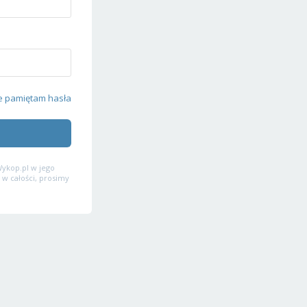
e pamiętam hasła
ykop.pl w jego
 w całości, prosimy