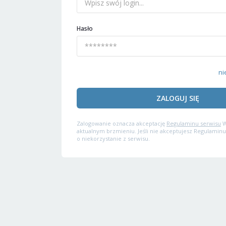
Hasło
ni
ZALOGUJ SIĘ
Zalogowanie oznacza akceptację
Regulaminu serwisu
W
aktualnym brzmieniu. Jeśli nie akceptujesz Regulaminu
o niekorzystanie z serwisu.