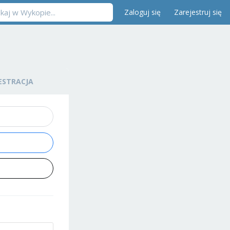
Zaloguj się
Zarejestruj się
ESTRACJA