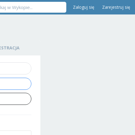
Zaloguj się
Zarejestruj się
ESTRACJA