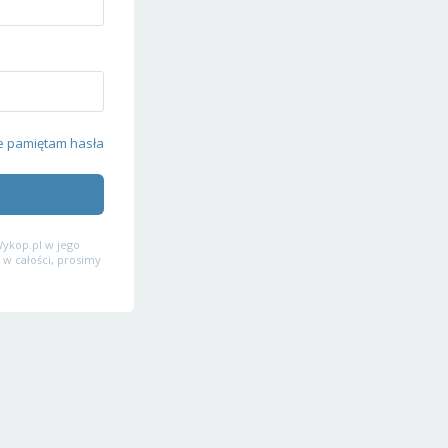
e pamiętam hasła
ykop.pl w jego
 w całości, prosimy