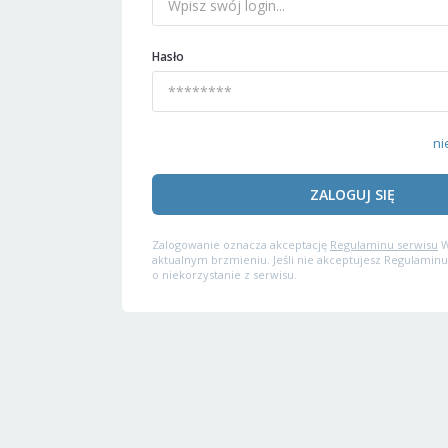
Hasło
ni
ZALOGUJ SIĘ
Zalogowanie oznacza akceptację
Regulaminu serwisu
W
aktualnym brzmieniu. Jeśli nie akceptujesz Regulaminu
o niekorzystanie z serwisu.