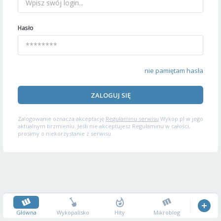
Hasło
nie pamiętam hasła
ZALOGUJ SIĘ
Zalogowanie oznacza akceptację
Regulaminu serwisu
Wykop.pl w jego
aktualnym brzmieniu. Jeśli nie akceptujesz Regulaminu w całości,
prosimy o niekorzystanie z serwisu.
Główna
Wykopalisko
Hity
Mikroblog