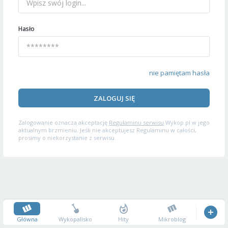
Hasło
nie pamiętam hasła
ZALOGUJ SIĘ
Zalogowanie oznacza akceptację
Regulaminu serwisu
Wykop.pl w jego
aktualnym brzmieniu. Jeśli nie akceptujesz Regulaminu w całości,
prosimy o niekorzystanie z serwisu.
Główna
Wykopalisko
Hity
Mikroblog