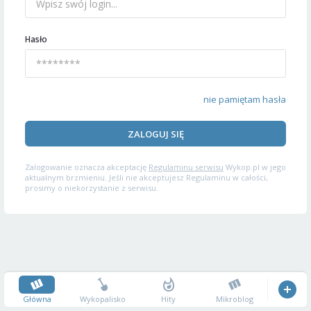
Hasło
nie pamiętam hasła
ZALOGUJ SIĘ
Zalogowanie oznacza akceptację
Regulaminu serwisu
Wykop.pl w jego
aktualnym brzmieniu. Jeśli nie akceptujesz Regulaminu w całości,
prosimy o niekorzystanie z serwisu.
Główna
Wykopalisko
Hity
Mikroblog