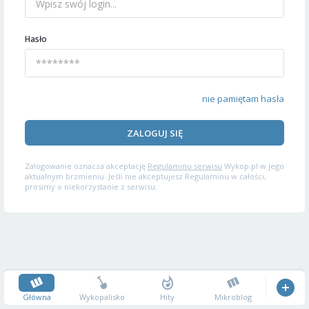
Hasło
nie pamiętam hasła
ZALOGUJ SIĘ
Zalogowanie oznacza akceptację
Regulaminu serwisu
Wykop.pl w jego
aktualnym brzmieniu. Jeśli nie akceptujesz Regulaminu w całości,
prosimy o niekorzystanie z serwisu.
Główna
Wykopalisko
Hity
Mikroblog