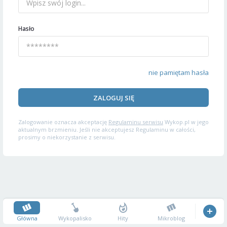
Hasło
nie pamiętam hasła
ZALOGUJ SIĘ
Zalogowanie oznacza akceptację
Regulaminu serwisu
Wykop.pl w jego
aktualnym brzmieniu. Jeśli nie akceptujesz Regulaminu w całości,
prosimy o niekorzystanie z serwisu.
Główna
Wykopalisko
Hity
Mikroblog