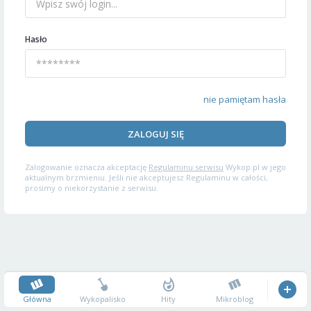
Hasło
nie pamiętam hasła
ZALOGUJ SIĘ
Zalogowanie oznacza akceptację
Regulaminu serwisu
Wykop.pl w jego
aktualnym brzmieniu. Jeśli nie akceptujesz Regulaminu w całości,
prosimy o niekorzystanie z serwisu.
Główna
Wykopalisko
Hity
Mikroblog