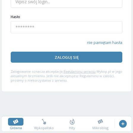
Hasło
nie pamiętam hasła
ZALOGUJ SIĘ
Zalogowanie oznacza akceptację
Regulaminu serwisu
Wykop.pl w jego
aktualnym brzmieniu. Jeśli nie akceptujesz Regulaminu w całości,
prosimy o niekorzystanie z serwisu.
Główna
Wykopalisko
Hity
Mikroblog