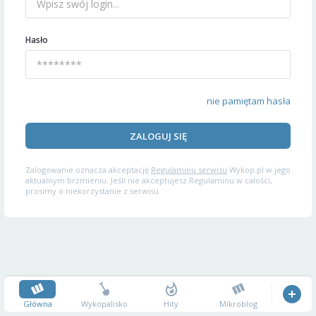
Hasło
nie pamiętam hasła
ZALOGUJ SIĘ
Zalogowanie oznacza akceptację
Regulaminu serwisu
Wykop.pl w jego
aktualnym brzmieniu. Jeśli nie akceptujesz Regulaminu w całości,
prosimy o niekorzystanie z serwisu.
Główna
Wykopalisko
Hity
Mikroblog