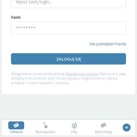
Hasło
nie pamiętam hasła
ZALOGUJ SIĘ
Zalogowanie oznacza akceptację
Regulaminu serwisu
Wykop.pl w jego
aktualnym brzmieniu. Jeśli nie akceptujesz Regulaminu w całości,
prosimy o niekorzystanie z serwisu.
Główna
Wykopalisko
Hity
Mikroblog