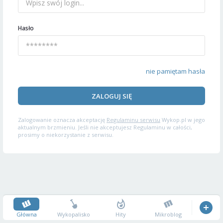
Hasło
nie pamiętam hasła
ZALOGUJ SIĘ
Zalogowanie oznacza akceptację
Regulaminu serwisu
Wykop.pl w jego
aktualnym brzmieniu. Jeśli nie akceptujesz Regulaminu w całości,
prosimy o niekorzystanie z serwisu.
Główna
Wykopalisko
Hity
Mikroblog