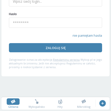
Hasło
nie pamiętam hasła
ZALOGUJ SIĘ
Zalogowanie oznacza akceptację
Regulaminu serwisu
Wykop.pl w jego
aktualnym brzmieniu. Jeśli nie akceptujesz Regulaminu w całości,
prosimy o niekorzystanie z serwisu.
Główna
Wykopalisko
Hity
Mikroblog