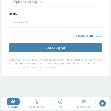
Hasło
nie pamiętam hasła
ZALOGUJ SIĘ
Zalogowanie oznacza akceptację
Regulaminu serwisu
Wykop.pl w jego
aktualnym brzmieniu. Jeśli nie akceptujesz Regulaminu w całości,
prosimy o niekorzystanie z serwisu.
Główna
Wykopalisko
Hity
Mikroblog