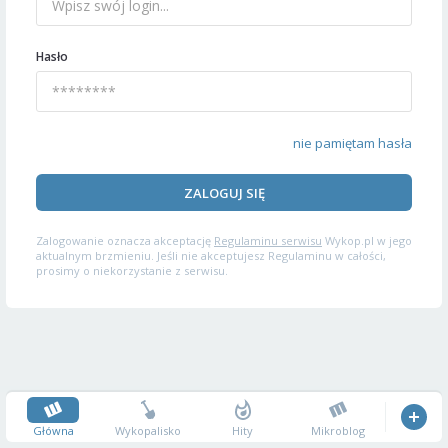
Hasło
nie pamiętam hasła
ZALOGUJ SIĘ
Zalogowanie oznacza akceptację
Regulaminu serwisu
Wykop.pl w jego
aktualnym brzmieniu. Jeśli nie akceptujesz Regulaminu w całości,
prosimy o niekorzystanie z serwisu.
Główna
Wykopalisko
Hity
Mikroblog