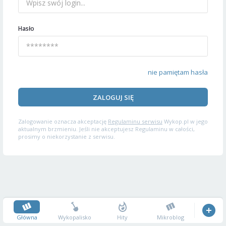
Hasło
nie pamiętam hasła
ZALOGUJ SIĘ
Zalogowanie oznacza akceptację
Regulaminu serwisu
Wykop.pl w jego
aktualnym brzmieniu. Jeśli nie akceptujesz Regulaminu w całości,
prosimy o niekorzystanie z serwisu.
Główna
Wykopalisko
Hity
Mikroblog