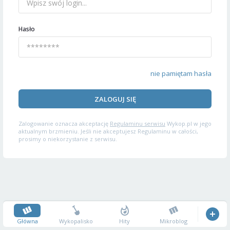
Hasło
nie pamiętam hasła
ZALOGUJ SIĘ
Zalogowanie oznacza akceptację
Regulaminu serwisu
Wykop.pl w jego
aktualnym brzmieniu. Jeśli nie akceptujesz Regulaminu w całości,
prosimy o niekorzystanie z serwisu.
Główna
Wykopalisko
Hity
Mikroblog