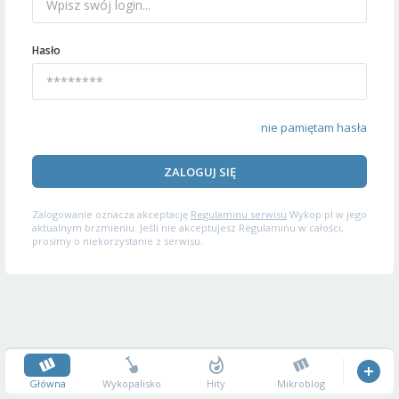
Hasło
nie pamiętam hasła
ZALOGUJ SIĘ
Zalogowanie oznacza akceptację
Regulaminu serwisu
Wykop.pl w jego
aktualnym brzmieniu. Jeśli nie akceptujesz Regulaminu w całości,
prosimy o niekorzystanie z serwisu.
Główna
Wykopalisko
Hity
Mikroblog