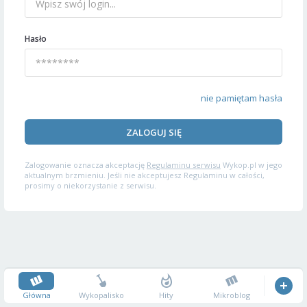
Hasło
nie pamiętam hasła
ZALOGUJ SIĘ
Zalogowanie oznacza akceptację
Regulaminu serwisu
Wykop.pl w jego
aktualnym brzmieniu. Jeśli nie akceptujesz Regulaminu w całości,
prosimy o niekorzystanie z serwisu.
Główna
Wykopalisko
Hity
Mikroblog