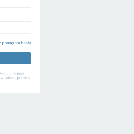
e pamiętam hasła
ykop.pl w jego
 w całości, prosimy