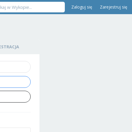
Zaloguj się
Zarejestruj się
ESTRACJA