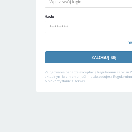
Hasło
ni
ZALOGUJ SIĘ
Zalogowanie oznacza akceptację
Regulaminu serwisu
W
aktualnym brzmieniu. Jeśli nie akceptujesz Regulaminu
o niekorzystanie z serwisu.