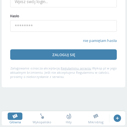
Hasło
nie pamiętam hasła
ZALOGUJ SIĘ
Zalogowanie oznacza akceptację
Regulaminu serwisu
Wykop.pl w jego
aktualnym brzmieniu. Jeśli nie akceptujesz Regulaminu w całości,
prosimy o niekorzystanie z serwisu.
Główna
Wykopalisko
Hity
Mikroblog