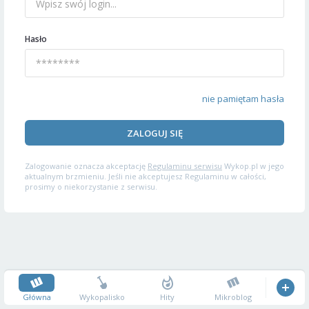
Hasło
nie pamiętam hasła
ZALOGUJ SIĘ
Zalogowanie oznacza akceptację
Regulaminu serwisu
Wykop.pl w jego
aktualnym brzmieniu. Jeśli nie akceptujesz Regulaminu w całości,
prosimy o niekorzystanie z serwisu.
Główna
Wykopalisko
Hity
Mikroblog