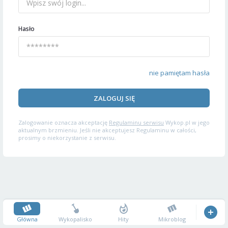
Hasło
nie pamiętam hasła
ZALOGUJ SIĘ
Zalogowanie oznacza akceptację
Regulaminu serwisu
Wykop.pl w jego
aktualnym brzmieniu. Jeśli nie akceptujesz Regulaminu w całości,
prosimy o niekorzystanie z serwisu.
Główna
Wykopalisko
Hity
Mikroblog