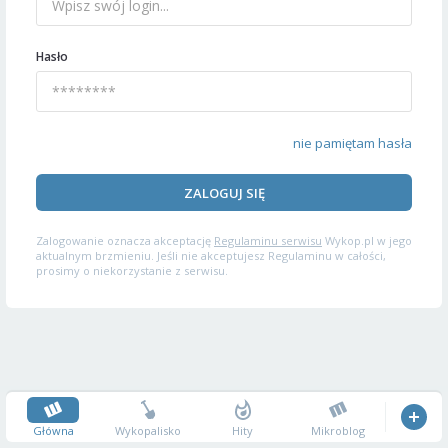
Hasło
nie pamiętam hasła
ZALOGUJ SIĘ
Zalogowanie oznacza akceptację
Regulaminu serwisu
Wykop.pl w jego
aktualnym brzmieniu. Jeśli nie akceptujesz Regulaminu w całości,
prosimy o niekorzystanie z serwisu.
Główna
Wykopalisko
Hity
Mikroblog