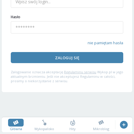
Hasło
nie pamiętam hasła
ZALOGUJ SIĘ
Zalogowanie oznacza akceptację
Regulaminu serwisu
Wykop.pl w jego
aktualnym brzmieniu. Jeśli nie akceptujesz Regulaminu w całości,
prosimy o niekorzystanie z serwisu.
Główna
Wykopalisko
Hity
Mikroblog