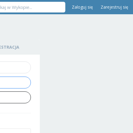
Zaloguj się
Zarejestruj się
ESTRACJA