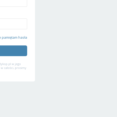
e pamiętam hasła
ykop.pl w jego
 w całości, prosimy