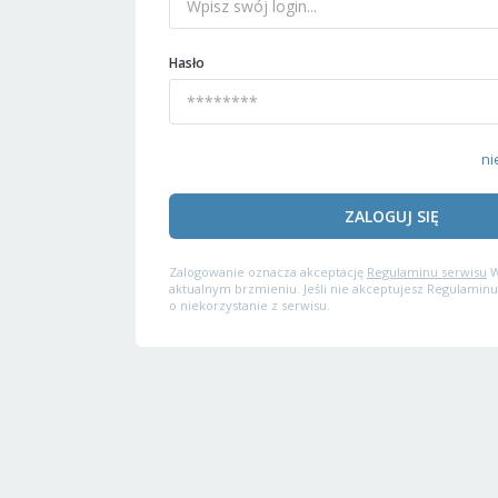
Hasło
ni
ZALOGUJ SIĘ
Zalogowanie oznacza akceptację
Regulaminu serwisu
W
aktualnym brzmieniu. Jeśli nie akceptujesz Regulaminu
o niekorzystanie z serwisu.