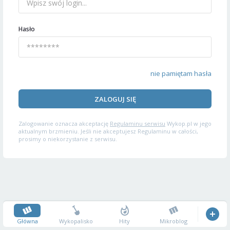
Hasło
nie pamiętam hasła
ZALOGUJ SIĘ
Zalogowanie oznacza akceptację
Regulaminu serwisu
Wykop.pl w jego
aktualnym brzmieniu. Jeśli nie akceptujesz Regulaminu w całości,
prosimy o niekorzystanie z serwisu.
Główna
Wykopalisko
Hity
Mikroblog